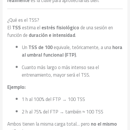
realmente
es la clave para aprovecharlas bien.
¿Qué es el TSS?
El
TSS
estima el
estrés fisiológico
de una sesión en
función de
duración e intensidad
.
Un
TSS de 100
equivale, teóricamente, a una
hora
al umbral funcional (FTP)
.
Cuanto más largo o más intenso sea el
entrenamiento, mayor será el TSS.
Ejemplo:
1 h al 100% del FTP → 100 TSS
2 h al 75% del FTP → también ≈ 100 TSS
Ambos tienen la misma carga total… pero
no el mismo