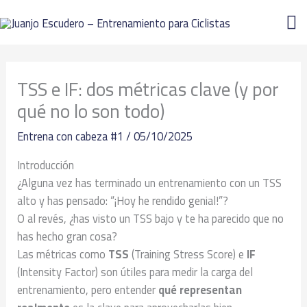
Ir
M
al
contenido
Pr
TSS e IF: dos métricas clave (y por
qué no lo son todo)
Entrena con cabeza #1
/
05/10/2025
Introducción
¿Alguna vez has terminado un entrenamiento con un TSS
alto y has pensado: “¡Hoy he rendido genial!”?
O al revés, ¿has visto un TSS bajo y te ha parecido que no
has hecho gran cosa?
Las métricas como
TSS
(Training Stress Score) e
IF
(Intensity Factor) son útiles para medir la carga del
entrenamiento, pero entender
qué representan