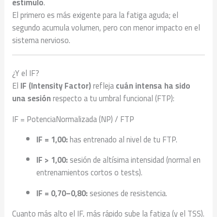
estímulo
.
El primero es más exigente para la fatiga aguda; el
segundo acumula volumen, pero con menor impacto en el
sistema nervioso.
¿Y el IF?
El
IF (Intensity Factor)
refleja
cuán intensa ha sido
una sesión
respecto a tu umbral funcional (FTP):
IF = PotenciaNormalizada (NP) / FTP
IF = 1,00:
has entrenado al nivel de tu FTP.
IF > 1,00:
sesión de altísima intensidad (normal en
entrenamientos cortos o tests).
IF = 0,70–0,80:
sesiones de resistencia.
Cuanto más alto el IF, más rápido sube la fatiga (y el TSS).